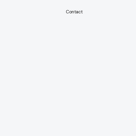
s
Company
Recruit
Contact
メニューを