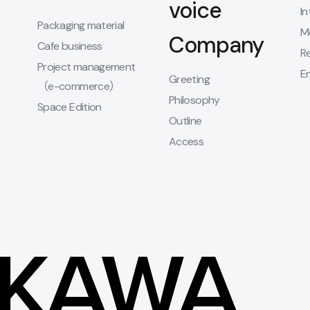
voice
In
Packaging material
M
Company
Cafe business
R
Project management
E
Greeting
（e-commerce）
Philosophy
Space Edition
Outline
Access