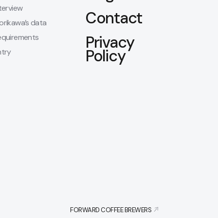
terview
Contact
orikawa’s data
equirements
Privacy
Policy
ntry
FORWARD COFFEE BREWERS