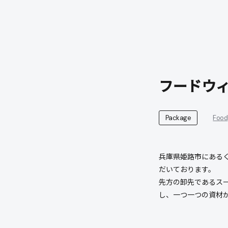
フードウ
Package
Food
兵庫県姫路市にある
だいております。
先方の卸先であるス
し、一つ一つの資材