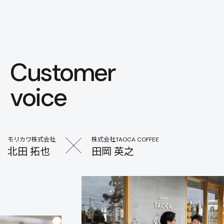
本文までスキップする
メニ
Customer
voice
モリカワ株式会社
株式会社TAOCA COFFEE
北田 拓也
田岡 英之