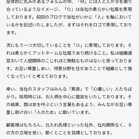
全体的に丸みのあるフォルムの中、「Ｍ」には人と人が手を取り
合っているようなイメージ、「Ｏ」は当社の柔らかい社風を表現
しております。前回のブログで当社がいかに「人」を軸において
いるかを記述いたしましたが、まずはそれをロゴで表現しており
ます。
次にもう一つ大切していることを「Ｏ」に表現しております。そ
れは柔らかくアットホームな社風であり続けること。私は組織運
営おいて人間関係のこじれほど無駄なものはないと思っておりま
す。お互い尊重しあい、得意分野を任せあうことで組織として強
くなっていくと考えております。
幸い、当社のスタッフはみんな「素直」で「心優しい」人たちば
かり。採用時には、お人柄を中心に面談をいたしております。そ
の結果、類は友を呼ぶという言葉もあるよう、みんながお互い尊
重し助け合い「人のため」に動いています。
顧客様はもちろん、仕入れ先様といった社外、社内関係なく、そ
の方の立場を思い、動くとことを目標としております。