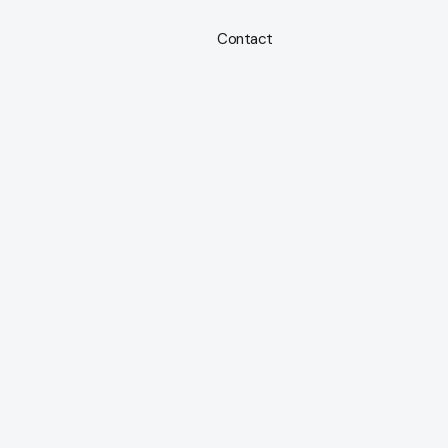
s
Company
Recruit
Contact
メニューを