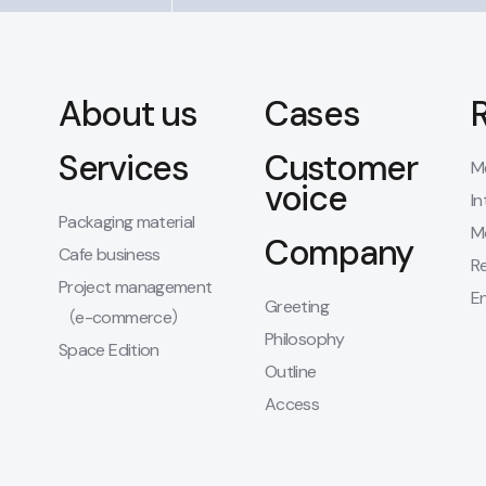
About us
Cases
Services
Customer
M
voice
In
Packaging material
M
Company
Cafe business
R
Project management
E
Greeting
（e-commerce）
Philosophy
Space Edition
Outline
Access