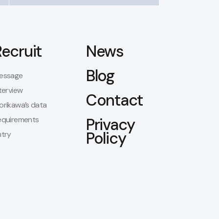
Recruit
News
Blog
essage
terview
Contact
orikawa’s data
equirements
Privacy
Policy
ntry