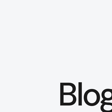
本文までスキップする
Blo